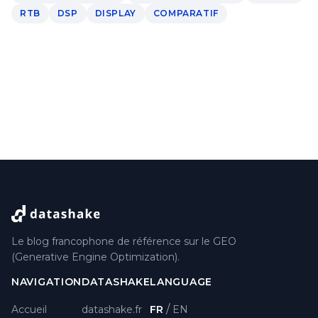
RTB
DSP
DISPLAY
COMPARATIF
Le blog francophone de référence sur le GEO
(Generative Engine Optimization).
NAVIGATION
DATASHAKE
LANGUAGE
/
Accueil
datashake.fr
FR
EN