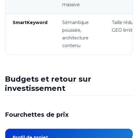
massive
SmartKeyword
Sémantique
Taille réduite
poussée,
GEO limité
architecture
contenu
Budgets et retour sur
investissement
Fourchettes de prix
Profil de projet
Bu