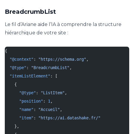
BreadcrumbList
Le fil d’Ariane aide l’IA à comprendre la structure
hiérarchique de votre site :
{
  "@context"
: 
"https://schema.org"
,
  "@type"
: 
"BreadcrumbList"
,
  "itemListElement"
: [
    {
      "@type"
: 
"ListItem"
,
      "position"
: 
1
,
      "name"
: 
"Accueil"
,
      "item"
: 
"https://ai.datashake.fr/"
    },