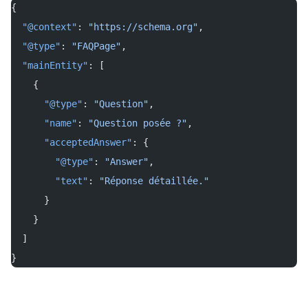
{
  "@context"
: 
"https://schema.org"
,
  "@type"
: 
"FAQPage"
,
  "mainEntity"
: [
    {
      "@type"
: 
"Question"
,
      "name"
: 
"Question posée ?"
,
      "acceptedAnswer"
: {
        "@type"
: 
"Answer"
,
        "text"
: 
"Réponse détaillée."
      }
    }
  ]
}