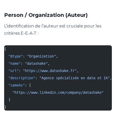
Person / Organization (Auteur)
L’identification de l’auteur est cruciale pour les
critères E-E-A-T :
{
  "@type"
: 
"Organization"
,
  "name"
: 
"datashake"
,
  "url"
: 
"https://www.datashake.fr"
,
  "description"
: 
"Agence spécialisée en data et IA"
,
  "sameAs"
: [
    "https://www.linkedin.com/company/datashake"
  ]
}