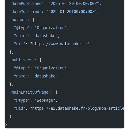
  "datePublished"
: 
"2025-01-20T00:00:00Z"
,
  "dateModified"
: 
"2025-01-20T00:00:00Z"
,
  "author"
: {
    "@type"
: 
"Organization"
,
    "name"
: 
"datashake"
,
    "url"
: 
"https://www.datashake.fr"
  },
  "publisher"
: {
    "@type"
: 
"Organization"
,
    "name"
: 
"datashake"
  },
  "mainEntityOfPage"
: {
    "@type"
: 
"WebPage"
,
    "@id"
: 
"https://ai.datashake.fr/blog/mon-article/"
  }
}