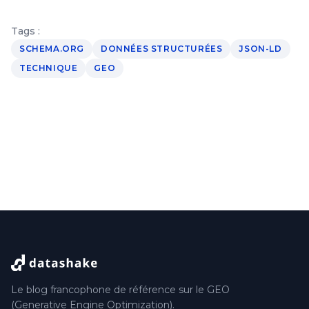
Tags :
SCHEMA.ORG
DONNÉES STRUCTURÉES
JSON-LD
TECHNIQUE
GEO
Le blog francophone de référence sur le GEO
(Generative Engine Optimization).