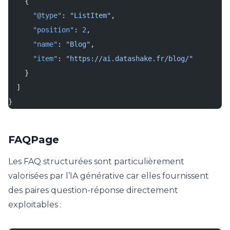
    {
      "@type"
: 
"ListItem"
,
      "position"
: 
2
,
      "name"
: 
"Blog"
,
      "item"
: 
"https://ai.datashake.fr/blog/"
    }
  ]
}
FAQPage
Les FAQ structurées sont particulièrement
valorisées par l’IA générative car elles fournissent
des paires question-réponse directement
exploitables :